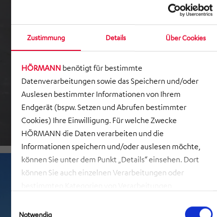
Zustimmung
Details
Über Cookies
HÖRMANN
benötigt für bestimmte
Datenverarbeitungen sowie das Speichern und/oder
Auslesen bestimmter Informationen von Ihrem
Endgerät (bspw. Setzen und Abrufen bestimmter
Cookies) Ihre Einwilligung. Für welche Zwecke
HÖRMANN die Daten verarbeiten und die
Informationen speichern und/oder auslesen möchte,
können Sie unter dem Punkt „Details“ einsehen. Dort
können Sie auch einzelnen Verarbeitungen oder
bestimmten Kategorien von Verarbeitungen
zustimmen. Mit Klick auf „COOKIES ZULASSEN“ willigen
Einwilligungsauswahl
Sie ein, dass HÖRMANN alle der erläuterten
Notwendig