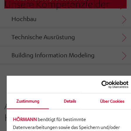
Unsere Kompetenzfelder
engagierte und leistungsorientierte
Mitarbeiter.
Hochbau
Technische Ausrüstung
Building Information Modeling
Zustimmung
Details
Über Cookies
Aktuelle Meldungen von
HÖRMANN BauPlan
HÖRMANN
benötigt für bestimmte
Datenverarbeitungen sowie das Speichern und/oder