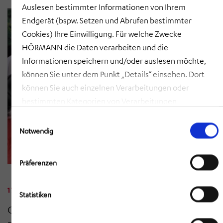
Auslesen bestimmter Informationen von Ihrem
Endgerät (bspw. Setzen und Abrufen bestimmter
Cookies) Ihre Einwilligung. Für welche Zwecke
HÖRMANN die Daten verarbeiten und die
Informationen speichern und/oder auslesen möchte,
können Sie unter dem Punkt „Details“ einsehen. Dort
können Sie auch einzelnen Verarbeitungen oder
bestimmten Kategorien von Verarbeitungen
zustimmen. Mit Klick auf „COOKIES ZULASSEN“ willigen
Einwilligungsauswahl
Sie ein, dass HÖRMANN alle der erläuterten
Notwendig
Informationen speichern sowie auslesen und damit
zusammenhängende Datenverarbeitungen vornehmen
Präferenzen
darf, die nicht ohnehin unbedingt erforderlich sind,
damit HÖRMANN Ihnen diese Webseite zur Verfügung
17. JUNI 2026
•
NEWSMELDUNG
Statistiken
stellen kann. Mit Klick auf „AUSWAHL ERLAUBEN“
Gemeinsame Teilnahme am
erlauben Sie nur die Speicherung/das Auslesen der
Informationen sowie die damit zusammenhängenden