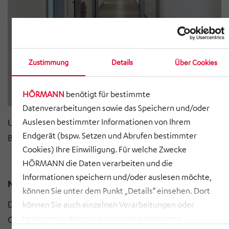
Zustimmung
Details
Über Cookies
U
B
HÖRMANN
benötigt für bestimmte
Datenverarbeitungen sowie das Speichern und/oder
Unsere neuen Büroräume - wir freuen uns auf Ihren
Auslesen bestimmter Informationen von Ihrem
Endgerät (bspw. Setzen und Abrufen bestimmter
Besuch!
Cookies) Ihre Einwilligung. Für welche Zwecke
HÖRMANN die Daten verarbeiten und die
Informationen speichern und/oder auslesen möchte,
Neue Firmierung
können Sie unter dem Punkt „Details“ einsehen. Dort
Die AIC Ingenieurgesellschaft für Bauplanung
können Sie auch einzelnen Verarbeitungen oder
bestimmten Kategorien von Verarbeitungen
Chemnitz GmbH wird in Zukunft unter einer neuen