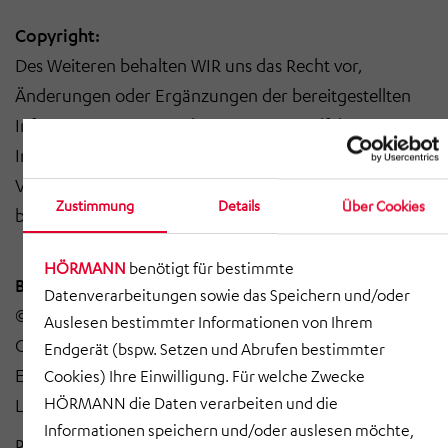
Copyright:
Des Weiteren behalten WIR uns das Recht vor,
Änderungen oder Ergänzungen der bereitgestellten
Informationen vorzunehmen. Die Vervielfältigung von
Informationen oder Daten, insbesondere die
Verwendung von Texten, Textteilen oder Bildmaterial
Zustimmung
Details
Über Cookies
bedarf unserer vorherigen Zustimmung.
HÖRMANN
benötigt für bestimmte
Bildnachweis HÖRMANN BauPlan:
Datenverarbeitungen sowie das Speichern und/oder
© HÖRMANN Gruppe, Getty Images (für HÖRMANN
Auslesen bestimmter Informationen von Ihrem
Gruppe), HÖRMANN BauPlan, Funkwerk AG, Sitec,
Endgerät (bspw. Setzen und Abrufen bestimmter
Eins Energie in Sachsen, Evonik Industries, KSG
Cookies) Ihre Einwilligung. Für welche Zwecke
HÖRMANN die Daten verarbeiten und die
Leiterplatten, Merz Pharma, Sachsenmilch Leppersdorf
Informationen speichern und/oder auslesen möchte,
Pixabay: