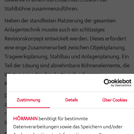
Stahlbühne zusammenzuführen.
Neben der standfesten Platzierung der gesamten
Anlagentechnik musste auch ein schlüssiges
Revisionskonzept entwickelt werden. Dieses erfordert
eine enge Zusammenarbeit zwischen Objektplanung,
Tragwerksplanung, Stahlbau und Anlagenplanung. Ein
Teil der Lösung sind abnehmbare Bühnenelemente, die
Wartungen oder den Austausch schwerer
Komponenten unkompliziert ermöglichen.
Das Herzstück der Anlage ist der Dampfdruckkessel –
Zustimmung
Details
Über Cookies
zugleich das schwerste Bauteil. Im Betrieb bringt er
rund 60 t auf die Waage, sein Leergewicht liegt bei
HÖRMANN
benötigt für bestimmte
über 32 t.
Datenverarbeitungen sowie das Speichern und/oder
Diese enormen Lasten erfordern Stahlträger mit bis zu