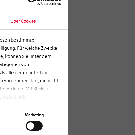
Über Cookies
lesen bestimmter
lligung. Für welche Zwecke
e, können Sie unter dem
Kategorien von
N alle der erläuterten
 vornehmen darf, die nicht
llen kann. Mit Klick auf
ie die damit
st bei Klick auf „ANPASSEN“
erden nur die Informationen
Marketing
Verfügung gestellt werden
rze Schaltfläche am unteren