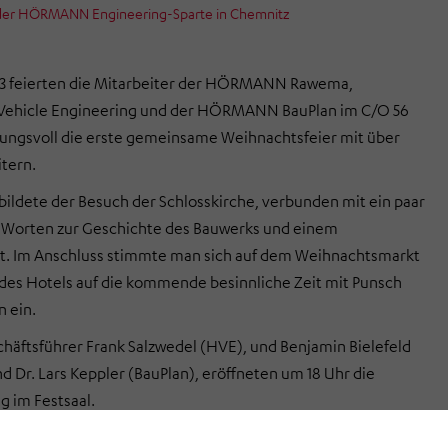
der HÖRMANN Engineering-Sparte in Chemnitz
3 feierten die
Mitarbeiter der
HÖRMANN Rawema,
hicle Engineering und der HÖRMANN BauPlan im C/O 56
ungsvoll die erste gemeinsame Weihnachtsfeier mit über
tern.
bildete der Besuch der Schlosskirche, verbunden mit ein paar
n Worten zur Geschichte des Bauwerks und einem
t. Im Anschluss stimmte man sich auf dem Weihnachtsmarkt
des Hotels
auf die kommende besinnliche Zeit mit Punsch
 ein.
häftsführer Frank Salzwedel (HVE), und Benjamin Bielefeld
 Dr. Lars Keppler (BauPlan),
eröffneten
um 18 Uhr die
ng
im Festsaal
.
fführung eines individuell gestalteten Imagefilmes von jeder