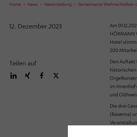
Home
News
Newsmeldung
Gemeinsame Weihnachtsfeier 
12. Dezember 2023
Am 01.12.202
HÖRMANN Ve
Hotel stimm
200 Mitarbei
Den Auftakt 
Teilen auf
historische
Orgelkonzer
im Innenhof
und Glühwein
Die
drei Gesc
(Rawema) und
Veranstaltu
Mit der Urau