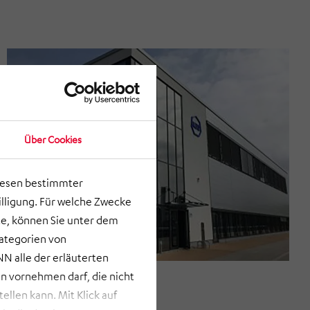
Über Cookies
lesen bestimmter
lligung. Für welche Zwecke
e, können Sie unter dem
Kategorien von
N alle der erläuterten
 vornehmen darf, die nicht
llen kann. Mit Klick auf