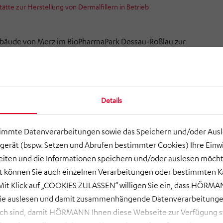
tte zur Herstellung von Dermalfillern in Betrieb
bäude von Merz im BioPharmaPark Dessau-Roßlau zur
n Dermalfillern ist eine Investition von rund 15 Millionen
asst über 1.200 Quadratmeter auf drei Etagen. „Die neue
tätte ist von strategischer Bedeutung, weil sie es uns
der steigenden Nachfrage nach unseren dermalen Fillern
Details
erden. Wir sind stolz darauf, dass unser Werk in Dessau eine
Rolle bei der internationalen Versorgung mit unseren
timmte Datenverarbeitungen sowie das Speichern und/oder Aus
n Ästhetikprodukten spielt“, sagt Philip Burchard, Chief
gerät (bspw. Setzen und Abrufen bestimmter Cookies) Ihre Einwi
ficer von Merz.
ten und die Informationen speichern und/oder auslesen möcht
len Einweihung war auch der Ministerpräsident von Sachsen-
ort können Sie auch einzelnen Verarbeitungen oder bestimmten 
r Haseloff, zu Gast.
it Klick auf „COOKIES ZULASSEN“ willigen Sie ein, dass HÖRMAN
wie auslesen und damit zusammenhängende Datenverarbeitungen
an begleitete diese Investition als Generalplaner.
ch sind, damit HÖRMANN Ihnen diese Webseite zur Verfügung ste