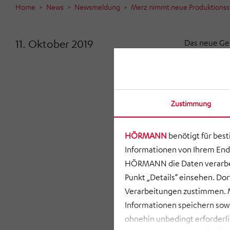
Home
News
Newsmeldung
Merz nimmt neue Produktionsstä
11. Oktober 2019
Das neue Ge
Produktion vo
Euro und umf
Produktionss
ermöglicht, 
Zustimmung
gerecht zu w
so wichtige 
HÖRMANN
benötigt für bes
medizinische
Informationen von Ihrem End
Executive Of
HÖRMANN die Daten verarbei
Zur offiziel
Punkt „Details“ einsehen. D
Anhalt, Reine
Verarbeitungen zustimmen. M
Informationen speichern so
HÖRMAN BauPl
ohnehin unbedingt erforderli