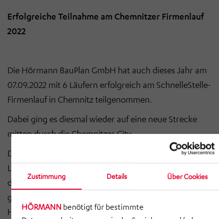
Erfolgreiche Teilnahme am Chemnitzer Firmenlauf
2022
Die Hörmann BauPlan GmbH hat auch dieses Jahr am
07.09.2022 mit 6 Läufern erfolgreich am SchnelleStelle-
Firmenlauf in Chemnitz teilgenommen.
Dabei ging es diesmal wieder auf eine neue Strecke
mitten durch die Chemnitzer City.
Der Start befand sich direkt auf dem Neumarkt. Die
Laufstrecke führte auf dem 4,8 km langen Weg über
Zustimmung
Details
Über Cookies
die Bierbrücke, vorbei an dem historisch einzig
gebliebenen Produktionsgebäude der Richard-
HÖRMANN
benötigt für bestimmte
Hartmann-Fabrik, rund um den Schlossteich und