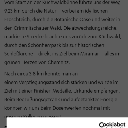
Vom Start an der Küchwaldbühne führte uns der Weg
9,23 km durch die Natur – vorbei am idyllischen
Froschteich, durch die Botanische Oase und weiter in
den Crimmitschauer Wald. Die abwechslungsreiche,
markierte Strecke brachte uns zurück zum Küchwald,
durch den Schönherrpark bis zur historischen
Schloßkirche – direkt ins Ziel beim Miramar – alles im
grünen Herzen von Chemnitz.
Nach circa 3,8 km konnte man an
einem
Verpflegungsstand sich stärken und wurde im
Ziel mit einer Finisher-Medaille, Urkunde empfangen.
Beim Begrüßungsgetränk und aufgetankter Energie
konnten wir uns beim Dosenwerfen nochmal mit
unseren Kollegen messen!
Fazit:
Ein perfekter Tag für Teamgeist, gemeinsames