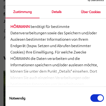
Erleben und jede Menge Spaß an der frischen Luft.
Wir
Zustimmung
Details
Über Cookies
freuen uns schon auf die Teilnahme im nächsten
Jahr!
HÖRMANN
benötigt für bestimmte
Danke an alle Wanderer des HBP - Wandertrupps – ihr
Datenverarbeitungen sowie das Speichern und/oder
habt das großartig gemacht!
Auslesen bestimmter Informationen von Ihrem
Endgerät (bspw. Setzen und Abrufen bestimmter
Cookies) Ihre Einwilligung. Für welche Zwecke
HÖRMANN die Daten verarbeiten und die
Informationen speichern und/oder auslesen möchte,
können Sie unter dem Punkt „Details“ einsehen. Dort
können Sie auch einzelnen Verarbeitungen oder
bestimmten Kategorien von Verarbeitungen
zustimmen. Mit Klick auf „COOKIES ZULASSEN“ willigen
Einwilligungsauswahl
Sie ein, dass HÖRMANN alle der erläuterten
Notwendig
Informationen speichern sowie auslesen und damit