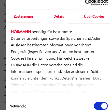
Medienbrücke soll die Rohware in die auf der anderen
Straßenseite befindliche Produktionsanlage
Zustimmung
Details
Über Cookies
transportiert sowie zentrale Medien zugeführt werden.
Weiterhin ist der Neubau eines zentralen
HÖRMANN
benötigt für bestimmte
Hochregallagers am Erweiterungsstandort für
Datenverarbeitungen sowie das Speichern und/oder
Fertigprodukte geplant.
Auslesen bestimmter Informationen von Ihrem
Endgerät (bspw. Setzen und Abrufen bestimmter
Die logistische Anbindung des neuen HRL an die
Cookies) Ihre Einwilligung. Für welche Zwecke
existierende Logistik erfolgt über eine neue
HÖRMANN die Daten verarbeiten und die
Transportbrücke. In das vorhandene Kühllager werden
Informationen speichern und/oder auslesen möchte,
können Sie unter dem Punkt „Details“ einsehen. Dort
zwei neue Ebenen eingezogen die als Produktions-
können Sie auch einzelnen Verarbeitungen oder
und Lagerflächen genutzt werden. Für die geplante
bestimmten Kategorien von Verarbeitungen
Erweiterung ist die vorhandene Infrastruktur
zustimmen. Mit Klick auf „COOKIES ZULASSEN“ willigen
Einwilligungsauswahl
auszubauen.
Sie ein, dass HÖRMANN alle der erläuterten
Notwendig