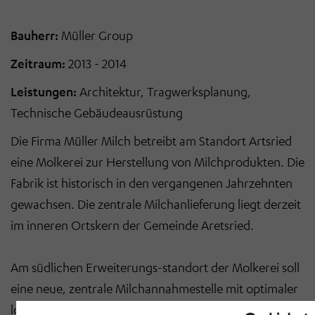
Bauherr:
Müller Group
Zeitraum:
2013 - 2014
Leistungen:
Architektur, Tragwerksplanung,
Technische Gebäudeausrüstung
Die Firma Müller Milch betreibt am Standort Artsried
eine Molkerei zur Herstellung von Milchprodukten. Die
Fabrik ist historisch in den vergangenen Jahrzehnten
gewachsen. Die zentrale Milchanlieferung liegt derzeit
im inneren Ortskern der Gemeinde Aretsried.
Am südlichen Erweiterungs-standort der Molkerei soll
eine neue, zentrale Milchannahmestelle mit optimaler
logistischer Anbindung geschaffen werden. Über eine