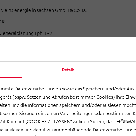
r:
eins
energie
in
sachsen
GmbH & Co. KG
018
Generalplanung
Lph
. 1 -
2
s Geschäftsgebäudes im Chemnitzer Stadtzentrum.
 sind die EINS, die Chemnitzer Stadtwerke, die über ein
ein repräsentatives Geschäftsgebäude nutzen möchten. Mit
Details
r Konzentration aller Geschäftsbereiche und der
 eines neuen Kundenzentrums. Insgesamt entstehen 8.000 m²
timmte Datenverarbeitungen sowie das Speichern und/oder Aus
und Meeting Räume. Hinzu kommen eine Betriebskantine
gerät (bspw. Setzen und Abrufen bestimmter Cookies) Ihre Einwi
.600 m² Wohnfläche (Penthouse), 5.000 m² Gewerbefläche und
ten und die Informationen speichern und/oder auslesen möcht
 mit
einem
Tiefgeschoss für insgesamt 350 Fahrzeuge.
ort können Sie auch einzelnen Verarbeitungen oder bestimmten 
t sich bei dieser Ausschreibung in einer Bietergemeinschaft
it Klick auf „COOKIES ZULASSEN“ willigen Sie ein, dass HÖRMAN
ickler, Architekt, Generalplaner) beteiligt. Es konnte der
wie auslesen und damit zusammenhängende Datenverarbeitungen