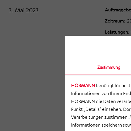
3. Mai 2023
Auftraggebe
Zeitraum:
2
Leistungen:
Neubau eine
Auftraggeber
Mietmodell 
Zustimmung
dem Zweck de
Integration
HÖRMANN
benötigt für bes
Bürofläche 
Informationen von Ihrem End
(540 m²), 1
HÖRMANN die Daten verarbei
ein Parkhaus
Punkt „Details“ einsehen. D
HBP (AIC)
ha
Verarbeitungen zustimmen. M
(Projektentw
Informationen speichern so