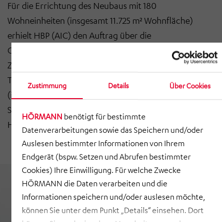
Für
die Errichtung
des
Neubaus mit 180
Wohn
einheiten
(insgesamt 11.725 m² Wohnfläche)
erhielt HBP (AIC) den Auftrag über die
Generalplanung.
Zum
Projekt gehörten außerdem eine eingeschossige
Tiefgarage (149 Stellplätze) und eine
Kindertagesstätte
Zustimmung
Details
Über Cookies
(insgesamt 779 m² Nutzfläche). Das Objekt wurde in
Stahlbetonskelettbauweise mit nicht tragender
HÖRMANN
benötigt für bestimmte
Holzfassade errichtet.
Datenverarbeitungen sowie das Speichern und/oder
Auslesen bestimmter Informationen von Ihrem
Endgerät (bspw. Setzen und Abrufen bestimmter
Cookies) Ihre Einwilligung. Für welche Zwecke
HÖRMANN die Daten verarbeiten und die
Informationen speichern und/oder auslesen möchte,
können Sie unter dem Punkt „Details“ einsehen. Dort