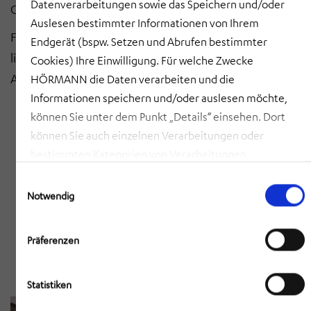
Datenverarbeitungen sowie das Speichern und/oder
Gesamtinvestition: ca. 5 Millionen EUR.
Auslesen bestimmter Informationen von Ihrem
Für das bauausführende Unternehmen KÖSTER GmbH
Endgerät (bspw. Setzen und Abrufen bestimmter
liefert HÖRMANN BauPlan GmbH (ehemals AIC) die
Cookies) Ihre Einwilligung. Für welche Zwecke
Ausführungsplanung.
HÖRMANN die Daten verarbeiten und die
Informationen speichern und/oder auslesen möchte,
können Sie unter dem Punkt „Details“ einsehen. Dort
können Sie auch einzelnen Verarbeitungen oder
bestimmten Kategorien von Verarbeitungen
zustimmen. Mit Klick auf „COOKIES ZULASSEN“ willigen
Einwilligungsauswahl
Sie ein, dass HÖRMANN alle der erläuterten
Notwendig
Informationen speichern sowie auslesen und damit
zusammenhängende Datenverarbeitungen vornehmen
Präferenzen
darf, die nicht ohnehin unbedingt erforderlich sind,
damit HÖRMANN Ihnen diese Webseite zur Verfügung
Statistiken
stellen kann. Mit Klick auf „AUSWAHL ERLAUBEN“
erlauben Sie nur die Speicherung/das Auslesen der