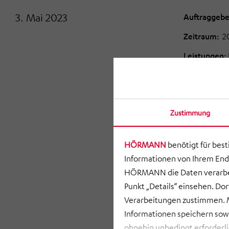
3. Mai 2023
Auftraggebe
Zeitraum:
2
Leistungen:
Auf einem
u
errichtet. P
Zustimmung
Geschäftsfü
Hausverwal
Arbeitsplät
HÖRMANN
benötigt für bes
Raumplanung.
Informationen von Ihrem End
gewerblich
HÖRMANN die Daten verarbei
Büroneubau
Punkt „Details“ einsehen. D
konzipiert.D
Verarbeitungen zustimmen. M
Nutzung. Di
Informationen speichern so
Gebäude
be
ohnehin unbedingt erforderli