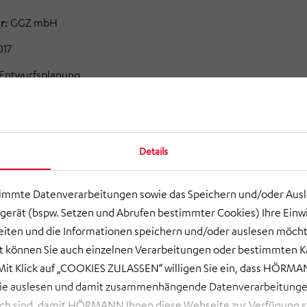
r:
GGZ mbH
017
Entwurfsplanung
nbebauten
Grundstück
wurde
ein neues Verwaltungsgebäude
latz im Gebäude finden hier unter
anderem
die
Abteilungen
Details
hrung
, allgemeine Verwaltung / Controlling/EDV,
tung, Rechnungswesen und
Technik.
Mit insgesamt ca. 55 – 60
zen
wurde
gerechnet und
bildete die
Grundlage für die
timmte Datenverarbeitungen sowie das Speichern und/oder Aus
 Eine zusätzliche, flexibel aufteilbare Etage
zur
gerät (bspw. Setzen und Abrufen bestimmter Cookies) Ihre Einwi
en
Fremdvermietung
wurde gewünscht. Der
mehrgeschossige
ten und die Informationen speichern und/oder auslesen möcht
wurde
als Massivbau in
Stahlbeton
und Mauerwerk
ort können Sie auch einzelnen Verarbeitungen oder bestimmten 
ie
Fassade mit Fensterband bietet maximale Flexibilität der
it Klick auf „COOKIES ZULASSEN“ willigen Sie ein, dass HÖRMAN
e Fassade
wurde
als vorgehängte Fassade geplant.
Das
wie auslesen und damit zusammenhängende Datenverarbeitungen
setzt
selbstbewusst in zeitgemäßer Architektur die wichtige
ch sind, damit HÖRMANN Ihnen diese Webseite zur Verfügung ste