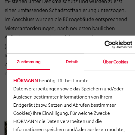
m² stehen unter Denkmalschutz und
wurden
zuerst
einer umfassenden Schadstoffsanierung
unterzogen.
Im Anschluss
wurden die
Bürogebäude entsprechend
Mieteranforderungen,
nach neuesten
baulichen
Anforderungen und Stand der Technik
(Modernisierung technische Infrastruktur und
Inneneinrichtung)
ausgebaut. Für
einen barrierefreien
Zustimmung
Details
Über Cookies
Zugang ins Gebäude
wurde
auf der süd-östlichen Seite
des Gebäudes eine Außenrampe neu errichtet.
HÖRMANN
benötigt für bestimmte
Datenverarbeitungen sowie das Speichern und/oder
Auslesen bestimmter Informationen von Ihrem
Endgerät (bspw. Setzen und Abrufen bestimmter
Cookies) Ihre Einwilligung. Für welche Zwecke
HÖRMANN die Daten verarbeiten und die
Informationen speichern und/oder auslesen möchte,