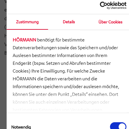
Verlängerung an der Goeschelstrasse Nutzungen
ermöglicht werden, die der Versorgung des Gebiets
dienen
Zustimmung
Details
Über Cookies
( z.B. Einzelhandel oder Dienstleistungsangebote).
HÖRMANN BauPlan (ehemals AIC) hat für dieses
HÖRMANN
benötigt für bestimmte
Vorhaben ein Gebäudekonzept entworfen und eine
Datenverarbeitungen sowie das Speichern und/oder
Baukostenschätzung vorgenommen.
Auslesen bestimmter Informationen von Ihrem
Endgerät (bspw. Setzen und Abrufen bestimmter
Cookies) Ihre Einwilligung. Für welche Zwecke
HÖRMANN die Daten verarbeiten und die
Informationen speichern und/oder auslesen möchte,
können Sie unter dem Punkt „Details“ einsehen. Dort
können Sie auch einzelnen Verarbeitungen oder
bestimmten Kategorien von Verarbeitungen
zustimmen. Mit Klick auf „COOKIES ZULASSEN“ willigen
Einwilligungsauswahl
Sie ein, dass HÖRMANN alle der erläuterten
Notwendig