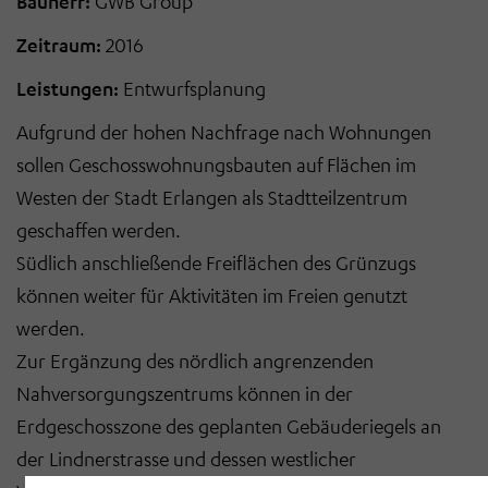
Bauherr:
GWB Group
Zeitraum:
2016
Leistungen:
Entwurfsplanung
Aufgrund der hohen Nachfrage nach Wohnungen
sollen Geschosswohnungsbauten auf Flächen im
Westen der Stadt Erlangen als Stadtteilzentrum
geschaffen werden.
Südlich anschließende Freiflächen des Grünzugs
können weiter für Aktivitäten im Freien genutzt
werden.
Zur Ergänzung des nördlich angrenzenden
Nahversorgungszentrums können in der
Erdgeschosszone des geplanten Gebäuderiegels an
der Lindnerstrasse und dessen westlicher