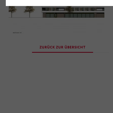
Zukunft widerrufen, indem Sie im Anschluss auf
„Einwilligung widerrufen“ klicken. Über die dortige
Schaltfläche „Einwilligung ändern“ können Sie zudem
Ihre getroffenen Einstellungen anpassen.
ZURÜCK ZUR ÜBERSICHT